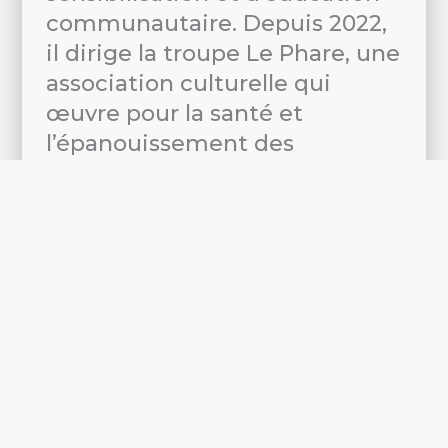
communautaire. Depuis 2022,
il dirige la troupe Le Phare, une
association culturelle qui
œuvre pour la santé et
l’épanouissement des
populations à travers des
créations théâtrales
engagées.
Amoureux de la langue
française, il est également à
l’origine, au Togo, de la Dictée
publique de civisme, initiative
qui promeut l’orthographe et
les valeurs citoyennes.
Semanou Konutsé a été