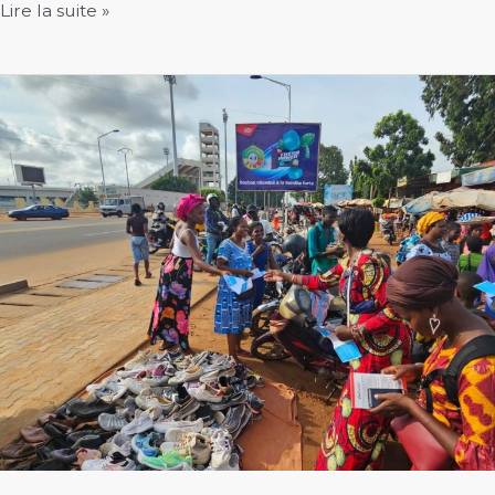
Nomination
Lire la suite »
de
Semanou
Konutse