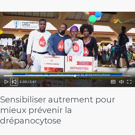
des
ONGs
à
l’ambassade
de
France
au
Togo
Sensibiliser autrement pour
mieux prévenir la
drépanocytose