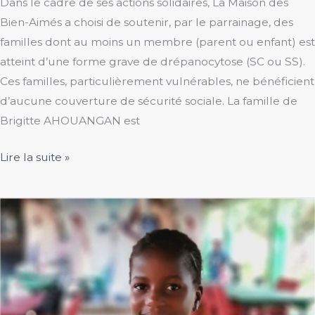
Dans le cadre de ses actions solidaires, La Maison des
Bien-Aimés a choisi de soutenir, par le parrainage, des
familles dont au moins un membre (parent ou enfant) est
atteint d’une forme grave de drépanocytose (SC ou SS).
Ces familles, particulièrement vulnérables, ne bénéficient
d’aucune couverture de sécurité sociale. La famille de
Brigitte AHOUANGAN est
Parrainage
Lire la suite »
de
familles
:
un
engagement
concret
et
durable