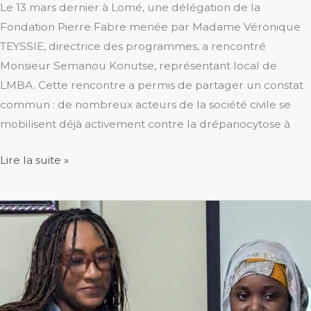
Le 13 mars dernier à Lomé, une délégation de la
Fondation Pierre Fabre menée par Madame Véronique
TEYSSIE, directrice des programmes, a rencontré
Monsieur Semanou Konutse, représentant local de
LMBA. Cette rencontre a permis de partager un constat
commun : de nombreux acteurs de la société civile se
mobilisent déjà activement contre la drépanocytose à
Unir
Lire la suite »
les
énergies
pour
renforcer
la
lutte
contre