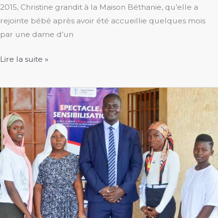
2015, Christine grandit à la Maison Béthanie, qu’elle a
rejointe bébé après avoir été accueillie quelques mois
par une dame d’un
Des
Lire la suite »
voeux
pleins
de
vie
pour
cette
fin
d’année